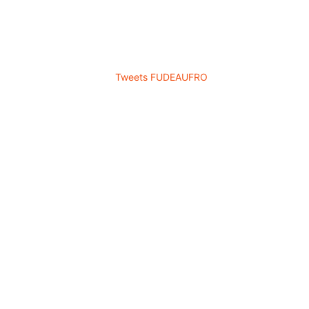
DE
E
ACIA
ICOS
ROLLO
Tweets FUDEAUFRO
 soporte
royectos
privados
 el desarrollo regional y
ndo servicios de soporte a
ctos privados de fomento