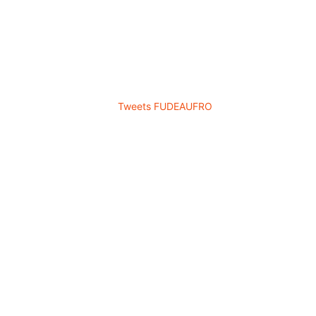
DE
E
ACIA
ICOS
ROLLO
Tweets FUDEAUFRO
 soporte
royectos
privados
 el desarrollo regional y
ndo servicios de soporte a