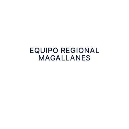
Manuel Gonzalez
Ejecutivo Financiero SERCOTEC
EQUIPO REGIONAL
MAGALLANES
Victor Zambrano
Coordinador de Programas
Sandra Hernández