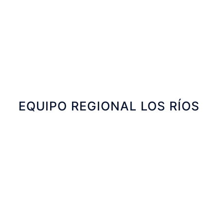
Lorena Arévalo
Ejecutiva Financiera Fomento Productivo
EQUIPO REGIONAL LOS RÍOS
Sergio Berrios
Coordinador de Programas