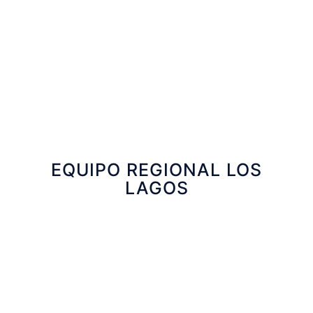
Ejecutiva Técnica Sercotec
Maria Eugenia Fuentealba
Auxiliar
EQUIPO REGIONAL LOS
LAGOS
Katherine Ferrada
Coordinadora de Programas