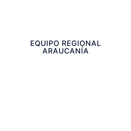
Angela Briceño
Asistente Administrativa Financiera
EQUIPO REGIONAL
ARAUCANÍA
Pamela López
Ejecutiva Técnica
Pamela Opazo
Ejecutiva Técnica