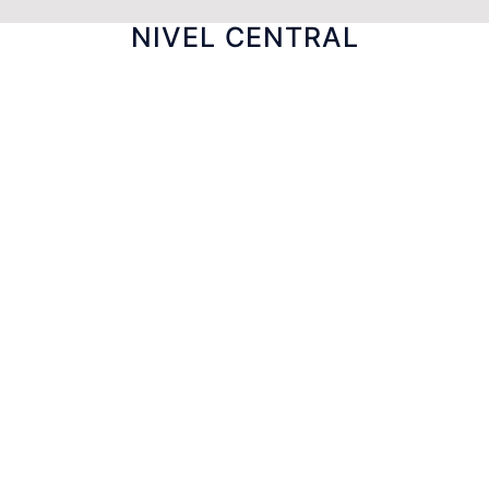
NIVEL CENTRAL
Rodrigo Pereira
SUBDIRECTOR DE OPERACIONES
Lilian Sanhueza
Jefa Recursos Humanos
Gina Toledo
ENCARGADA DE RECURSOS HUMANOS