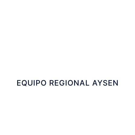
Marcela Santana
Ejecutiva Tecnica SERCOTEC
Paola Millacura
Ejecutiva Financiera Senior SERCOTEC
EQUIPO REGIONAL AYSEN
Isaac Aguilar
Ejecutivo Técnico