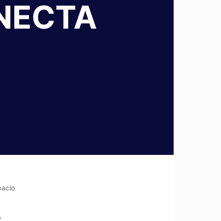
ONECTA
pacio
,