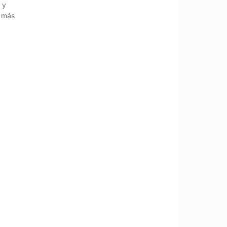
 y
r más