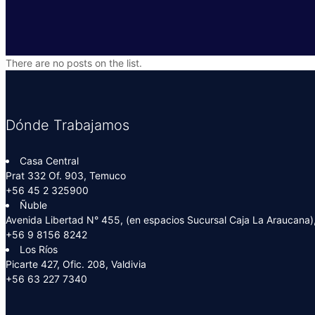
There are no posts on the list.
Dónde Trabajamos
Casa Central
Prat 332 Of. 903, Temuco
+56 45 2 325900
Ñuble
Avenida Libertad N° 455, (en espacios Sucursal Caja La Araucana),
+56 9 8156 8242
Los Ríos
Picarte 427, Ofic. 208, Valdivia
+56 63 227 7340
.