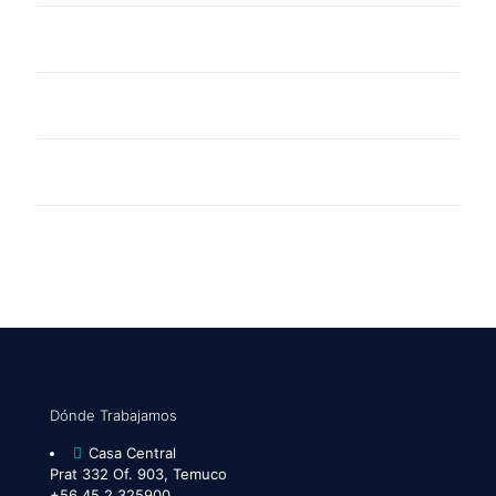
Dónde Trabajamos
Casa Central
Prat 332 Of. 903, Temuco
+56 45 2 325900