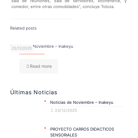
sala de reuniones, sala de servidores, kitchenette, y
comedor, entre otras comodidades”, concluye Toloza.
Related posts
Noticias de Noviembre – Inakeyu
23/12/2025
Read more
Últimas Noticias
Noticias de Noviembre – Inakeyu
23/12/2025
PROYECTO CARROS DIDÁCTICOS
SENSORIALES