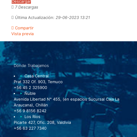
Descargar
7 Descargas
Última Actualización:
29-06-2023 13:21
Compartir
Vista previa
Dónde Trabajamos
Casa Central
Prat 332 Of. 903, Temuco
+56 45 2 325900
Ñuble
Avenida Libertad N° 455, (en espacios Sucursal Caja La
Araucana), Chillán
+56 9 8156 8242
Los Ríos
Picarte 427, Ofic. 208, Valdivia
+56 63 227 7340