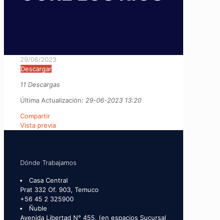
29/06/2023
Descargar
11 Descargas
Última Actualización:
29-06-2023 13:20
Compartir
Vista previa
Dónde Trabajamos
Casa Central
Prat 332 Of. 903, Temuco
+56 45 2 325900
Ñuble
Avenida Libertad N° 455, (en espacios Sucursal