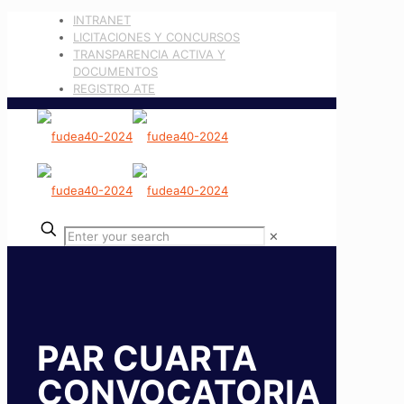
INTRANET
LICITACIONES Y CONCURSOS
TRANSPARENCIA ACTIVA Y
DOCUMENTOS
REGISTRO ATE
✕
PAR CUARTA
CONVOCATORIA