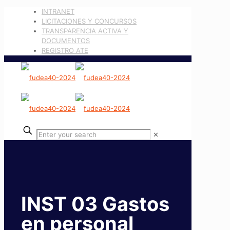
INTRANET
LICITACIONES Y CONCURSOS
TRANSPARENCIA ACTIVA Y
DOCUMENTOS
REGISTRO ATE
✕
INST 03 Gastos
en personal_