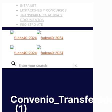
INTRANET
LICITACIONES Y CONCURSOS
TRANSPARENCIA ACTIVA Y
DOCUMENTOS
REGISTRO ATE
✕
Convenio_Transferenci
_(1)