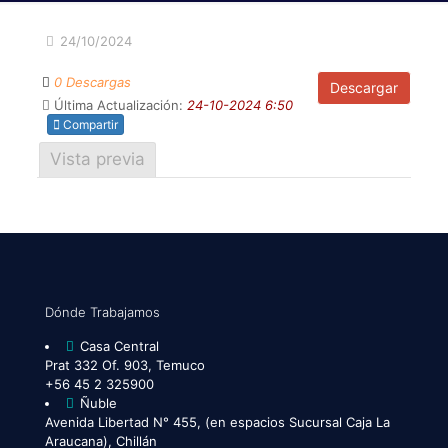
24/10/2024
0 Descargas
Descargar
Última Actualización:
24-10-2024 6:50
Compartir
Vista previa
Dónde Trabajamos
Casa Central
Prat 332 Of. 903, Temuco
+56 45 2 325900
Ñuble
Avenida Libertad N° 455, (en espacios Sucursal Caja La
Araucana), Chillán