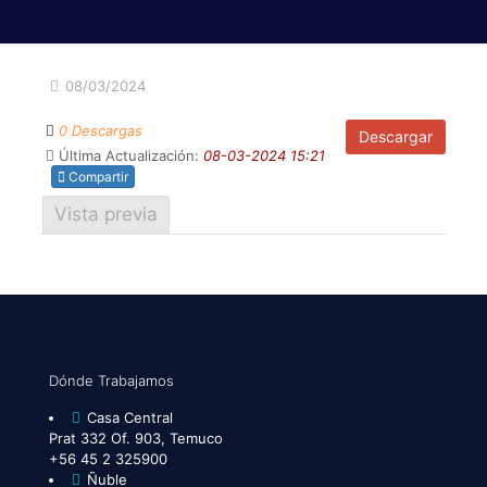
08/03/2024
0 Descargas
Descargar
Última Actualización:
08-03-2024 15:21
Compartir
Vista previa
Dónde Trabajamos
Casa Central
Prat 332 Of. 903, Temuco
+56 45 2 325900
Ñuble