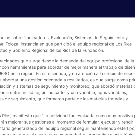
itación sobre “Indicadores, Evaluación, Sistemas de Seguimiento y
l Toloza, instancia en que participó el equipo regional de Los Ríos
tec y Gobierno Regional de los Ríos de la Fundación.
apacidades que surge desde la demanda del equipo profesional de la
r con herramientas para abordar de mejor manera el trabajo de diseñ
O en la región. En este sentido, y en atención a la creciente nece
e abordar una gestión orientada a resultados, es que surge como pr
luación y sistemas de seguimiento y monitoreo, que abordó materias
cia entre un índice, un indicador y una variable, tipos variables,
s de seguimiento, que formaron parte de las materias tratadas y
Ríos, manifestó que “La actividad fue evaluada como muy positiva 
odrán mejorar sus gestiones al momento de formular, ejecutar y rendir
rio generalizado del equipo regional seguir manteniendo este tipo
 siendo un aporte al ecosistema emprendedor, productivo y estratégico