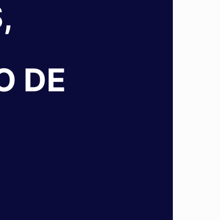
,
O DE