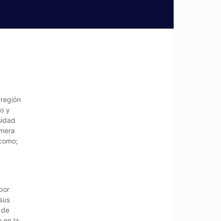
 región
o y
sidad
imera
 como;
por
 sus
 de
 en la