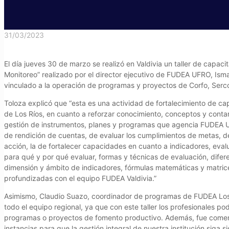
31/03/2023
El día jueves 30 de marzo se realizó en Valdivia un taller de capac
Monitoreo” realizado por el director ejecutivo de FUDEA UFRO, Ismae
vinculado a la operación de programas y proyectos de Corfo, Serco
Toloza explicó que “esta es una actividad de fortalecimiento de c
de Los Ríos, en cuanto a reforzar conocimiento, conceptos y conta
gestión de instrumentos, planes y programas que agencia FUDEA UFR
de rendición de cuentas, de evaluar los cumplimientos de metas, d
acción, la de fortalecer capacidades en cuanto a indicadores, eva
para qué y por qué evaluar, formas y técnicas de evaluación, diferen
dimensión y ámbito de indicadores, fórmulas matemáticas y matrice
profundizadas con el equipo FUDEA Valdivia.”
Asimismo, Claudio Suazo, coordinador de programas de FUDEA Los 
todo el equipo regional, ya que con este taller los profesionales p
programas o proyectos de fomento productivo. Además, fue comenta
instancias para que la gestión integral de nuestra institución siga