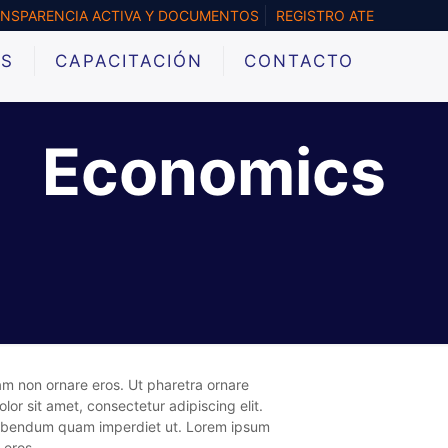
NSPARENCIA ACTIVA Y DOCUMENTOS
REGISTRO ATE
&S
CAPACITACIÓN
CONTACTO
Economics
lam non ornare eros. Ut pharetra ornare
r sit amet, consectetur adipiscing elit.
 bibendum quam imperdiet ut. Lorem ipsum
 eros.