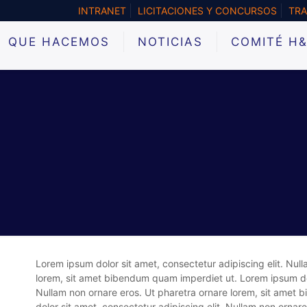
INTRANET
LICITACIONES Y CONCURSOS
TRA
QUE HACEMOS
NOTICIAS
COMITÉ H
Lorem ipsum dolor sit amet, consectetur adipiscing elit. Nul
lorem, sit amet bibendum quam imperdiet ut. Lorem ipsum dolo
Nullam non ornare eros. Ut pharetra ornare lorem, sit amet
dolor sit amet, consectetur adipiscing elit. Nullam non ornare