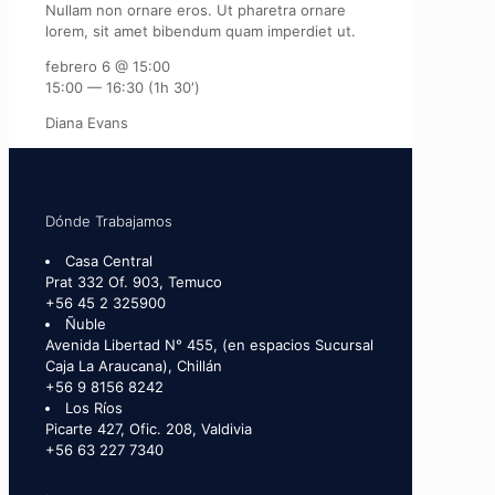
Nullam non ornare eros. Ut pharetra ornare
lorem, sit amet bibendum quam imperdiet ut.
febrero 6 @ 15:00
15:00 — 16:30
(1h 30′)
Diana Evans
Dónde Trabajamos
Casa Central
Prat 332 Of. 903, Temuco
+56 45 2 325900
Ñuble
Avenida Libertad N° 455, (en espacios Sucursal
Caja La Araucana), Chillán
+56 9 8156 8242
Los Ríos
Picarte 427, Ofic. 208, Valdivia
+56 63 227 7340
.