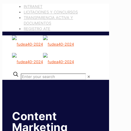
INTRANET
LICITACIONES Y CONCURSOS
TRANSPARENCIA ACTIVA Y
DOCUMENTOS
REGISTRO ATE
✕
Content
Marketing