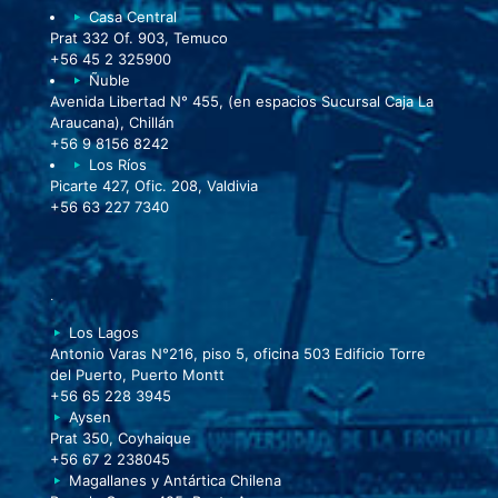
Casa Central
Prat 332 Of. 903, Temuco
+56 45 2 325900
Ñuble
Avenida Libertad N° 455, (en espacios Sucursal Caja La
Araucana), Chillán
+56 9 8156 8242
Los Ríos
Picarte 427, Ofic. 208, Valdivia
+56 63 227 7340
.
Los Lagos
Antonio Varas N°216, piso 5, oficina 503 Edificio Torre
del Puerto, Puerto Montt
+56 65 228 3945
Aysen
Prat 350, Coyhaique
+56 67 2 238045
Magallanes y Antártica Chilena